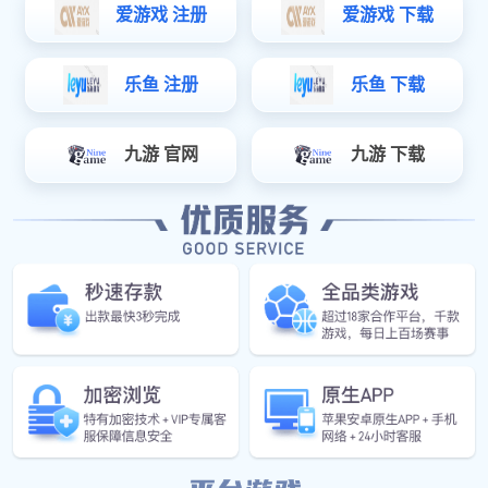
jdb电子官网试玩
定制服务
针对客户具体情况量身定制方案，灵活调整细节，
确保服务贴合实际需求。
口碑良好
长期服务中赢得客户信任，以优质体验与可靠效果
树立行业良好口碑。
资源广泛
整合国内外优质体育资源，涵盖场馆、器材、赛事
等，满足多样化需求。
团队专业
拥有资深教练、策划人才与服务团队，具备扎实技
术与职业素养，保障服务质量。