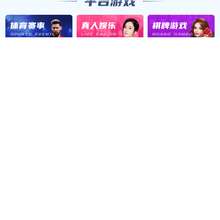
OUR SERVICE
公司服务